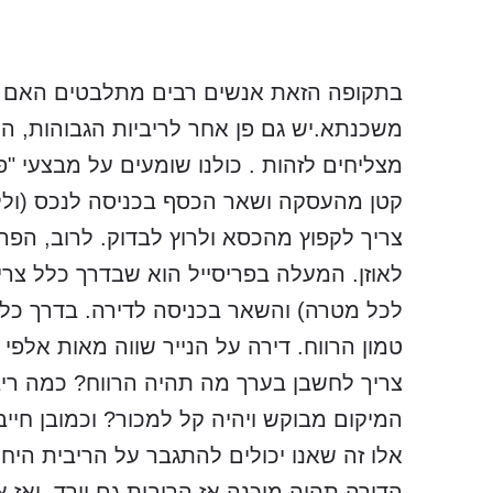
בתקופה הזאת אנשים רבים מתלבטים האם לק
משכנתא.יש גם פן אחר לריביות הגבוהות, הר
מצליחים לזהות . כולנו שומעים על מבצעי "
קטן מהעסקה ושאר הכסף בכניסה לנכס (ולל
צריך לקפוץ מהכסא ולרוץ לבדוק. לרוב, הפ
לאוזן. המעלה בפריסייל הוא שבדרך כלל צר
לכל מטרה) והשאר בכניסה לדירה. בדרך כל
טמון הרווח. דירה על הנייר שווה מאות אלפ
צריך לחשבן בערך מה תהיה הרווח? כמה ר
המיקום מבוקש ויהיה קל למכור? וכמובן חיי
אלו זה שאנו יכולים להתגבר על הריבית הי
הדירה תהיה מוכנה אז הריבית גם יירד. ואז