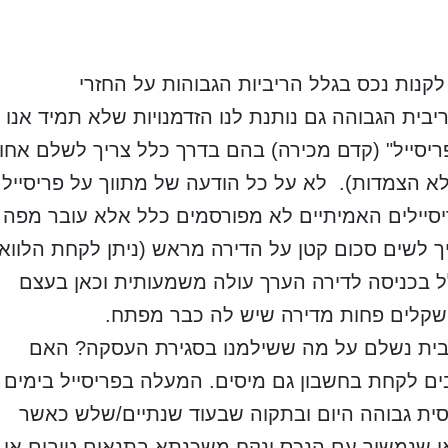
נות נכס בגלל הריביות הגבוהות על החזרי
יבית הגבוהה גם נותנת לנו הזדמנויות שלא תמיד אנו
פריסייל" (קדם מכירה) בהם בדרך כלל צריך לשלם אחוז
א הצמדות). לא על כל הודעה של מתווך על פריסייל
ריסיילים האמיתיים לא מפורסמים כלל אלא עובר מפה
יך לשים סכום קטן על הדירה מראש (ניתן לקחת הלווא
ל בכניסה לדירה הערך עולה משמעותית וכאן בעצם
י שקלים פחות מדירה שיש לה כבר מפתח.
יבית נשלם על מה ששילמנו בסגירת העסקה? האם
בים לקחת בחשבון גם מיסים. המעלה בפריסייל בימים
חסית גבוהה היום ובתקוה שבעוד שנתיים/שלש כאשר
 או שנמשיך עם הנכס ונקח משכנתא בתנאים טובים או